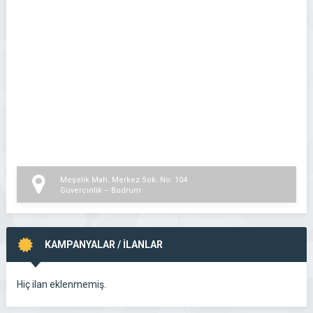
Meşelik Mah. Merkez Sok. No: 104
Güvercinlik – Bodrum
KAMPANYALAR / İLANLAR
Hiç ilan eklenmemiş.