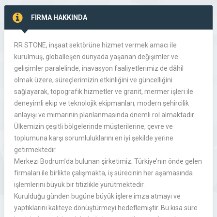
FİRMA HAKKINDA
RR STONE, inşaat sektörüne hizmet vermek amacı ile
kurulmuş, globalleşen dünyada yaşanan değişimler ve
gelişimler paralelinde, inavasyon faaliyetlerimiz de dâhil
olmak üzere, süreçlerimizin etkinliğini ve güncelliğini
sağlayarak, topografik hizmetler ve granit, mermer işleri ile
deneyimli ekip ve teknolojik ekipmanları, modern şehircilik
anlayışı ve mimarinin planlanmasında önemli rol almaktadır.
Ülkemizin çeşitli bölgelerinde müşterilerine, çevre ve
toplumuna karşı sorumluluklarını en iyi şekilde yerine
getirmektedir.
Merkezi Bodrum’da bulunan şirketimiz; Türkiye’nin önde gelen
firmaları ile birlikte çalışmakta, iş sürecinin her aşamasında
işlemlerini büyük bir titizlikle yürütmektedir.
Kurulduğu günden bugüne büyük işlere imza atmayı ve
yaptıklarını kaliteye dönüştürmeyi hedeflemiştir. Bu kısa süre