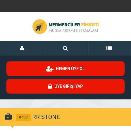
HEMEN ÜYE OL
ÜYE GİRİŞİ YAP
RR STONE
GOLD