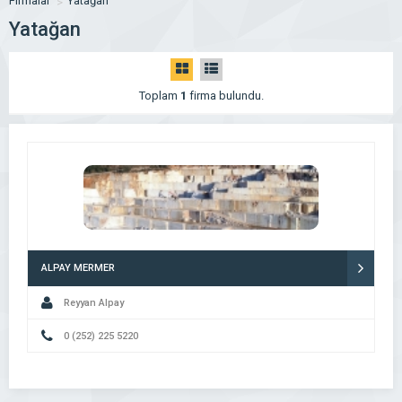
Firmalar
Yatağan
Yatağan
Toplam
1
firma bulundu.
ALPAY MERMER
Reyyan Alpay
0 (252) 225 5220