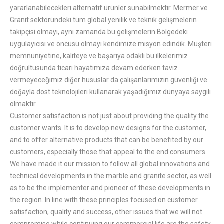
yararlanabilecekleri alternatif ürünler sunabilmektir. Mermer ve
Granit sektöründeki tüm global yenilik ve teknik gelişmelerin
takipçisi olmayı, aynı zamanda bu gelişmelerin Bölgedeki
uygulayıcısı ve öncüsü olmayı kendimize misyon edindik. Müşteri
memnuniyetine, kaliteye ve başarıya odaklı bu ilkelerimiz
doğrultusunda ticari hayatımıza devam ederken taviz
vermeyeceğimiz diğer hususlar da çalışanlarımızın güvenliği ve
doğayla dost teknolojileri kullanarak yaşadığımız dünyaya saygılı
olmaktır.
Customer satisfaction is not just about providing the quality the
customer wants. It is to develop new designs for the customer,
and to offer alternative products that can be benefited by our
customers, especially those that appeal to the end consumers.
We have made it our mission to follow all global innovations and
technical developments in the marble and granite sector, as well
as to be the implementer and pioneer of these developments in
the region. In line with these principles focused on customer
satisfaction, quality and success, other issues that we will not