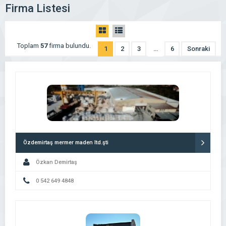
Firma Listesi
Toplam
57
firma bulundu.
1
2
3
…
6
Sonraki
Özdemirtaş mermer maden ltd.şti
Özkan Demirtaş
0 542 649 4848