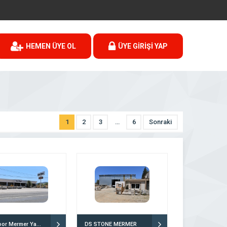
HEMEN ÜYE OL
ÜYE GİRİŞİ YAP
1
2
3
…
6
Sonraki
İnterfloor Mermer Yapı Ve Dekorasyon
DS STONE MERMER