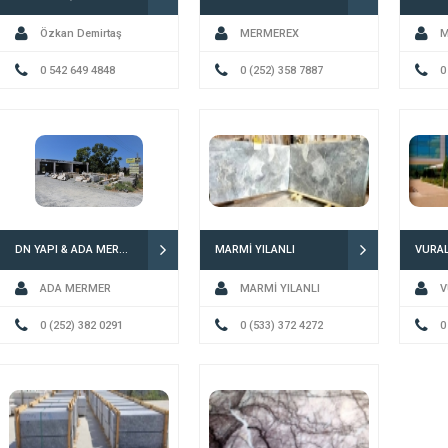
Özkan Demirtaş
MERMEREX
M
0 542 649 4848
0 (252) 358 7887
Öztür
0
DN YAPI & ADA MERMER
MARMİ YILANLI
VURA
ADA MERMER
MARMİ YILANLI
V
0 (252) 382 0291
0 (533) 372 4272
0