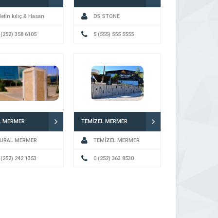
etin kılıç & Hasan
DS STONE
k
 (252) 358 6105
5 (555) 555 5555
L MERMER
TEMİZEL MERMER
URAL MERMER
TEMİZEL MERMER
 (252) 242 1353
0 (252) 363 8530