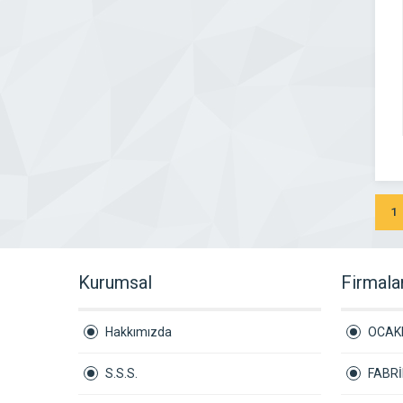
1
Kurumsal
Firmala
Hakkımızda
OCAK
S.S.S.
FABR