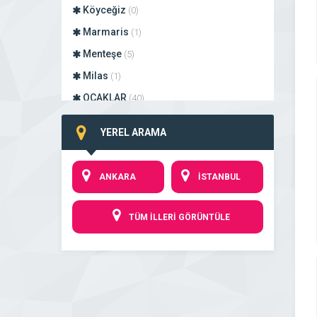
Köyceğiz
(0)
Marmaris
(1)
Menteşe
(5)
Milas
(1)
OCAKLAR
(40)
OFİS
(10)
YEREL ARAMA
Ortaca
(0)
Seydikemer
(0)
ANKARA
İSTANBUL
Ula
(0)
Yatağan
(1)
TÜM İLLERİ GÖRÜNTÜLE