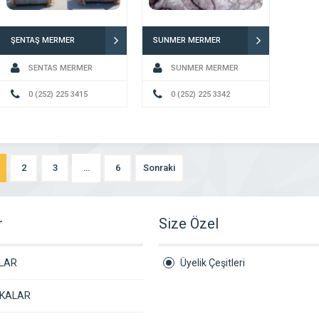
ŞENTAŞ MERMER
SUNMER MERMER
SENTAS MERMER
SUNMER MERMER
0 (252) 225 3415
0 (252) 225 3342
2
3
…
6
Sonraki
r
Size Özel
LAR
Üyelik Çeşitleri
İKALAR