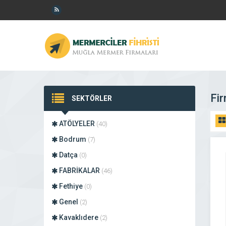
Fir
SEKTÖRLER
ATÖLYELER
(40)
Bodrum
(7)
Datça
(0)
FABRİKALAR
(46)
Fethiye
(0)
Genel
(2)
Kavaklıdere
(2)