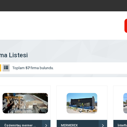
ma Listesi
Toplam
57
firma bulundu.
Özdemirtaş mermer maden ltd.şti
MERMEREX